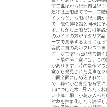
前二世紀から紀元四世紀く
建物は三階建てで一、二階
イクなど、地階は紀元前か
で、他の博物館と同様にそ
す。しかし三階だけは解説
のガイドの方がイタリア語
ープで見学するようになっ
容的に質の高いフレスコ画
に、水で溶いた顔料で描く
三階の第二室には、この
があります。時の皇帝アウ
室から発見された見事なフ
四面全面にはめ込まれてい
で、穏やかな青空を背景に
わにつけた木、飛んだり枝
い小鳥、柵、小鳥が入った
対象を抽象化したり誇張し