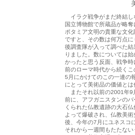
イラク戦争がまだ終結しな
国立博物館で所蔵品が略奪
ポタミア文明の貴重な文化
ですと、その数は何万点に
後調査隊が入って調べた結
りました。数については始
かったと思う反面、戦争時
前のローマ時代から続くこ
5月にかけてのこの一連の
にとって美術品の価値とは
またそれ以前の2001年
前に、アフガニスタンのバ
くられた仏教遺跡の大石仏
よって爆破され、仏教美術
後、今年の7月にユネスコ
それから一週間もたたない